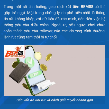
Trong một số tình huống, giao dịch
rút tiền BEM88
có thể
gặp trở ngại. Một trong những lý do phổ biến nhất là thông
tin rút không khớp với dữ liệu đã xác minh, dẫn đến việc hệ
thống yêu cầu điều chỉnh. Ngoài ra, nếu người chơi chưa
hoàn thành yêu cầu rollover của các chương trình thưởng,
lệnh rút cũng tạm thời bị từ chối.
Các vấn đề khi rút và cách giải quyết nhanh gọn