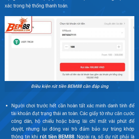
xác trong hệ thống thanh toán.
Điều kiện rút tiền BEM88 cần đáp ứng
Người chơi trước hết cần hoàn tất xác minh danh tính để
tài khoản đạt trạng thái an toàn. Các giấy tờ như căn cước
công dân, hộ chiếu hoặc bằng lái chỉ mất vài phút để
duyệt, nhưng lại đóng vai trò đảm bảo sự trùng khớp
thông tin khi
rút tiền BEM88
. Ngoài ra, số dư rút phải là