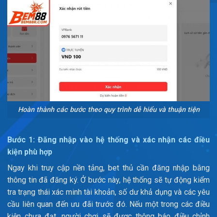
Hoàn thành các bước theo quy trình dễ hiểu và thuận tiện
Bước 1: Đăng nhập vào hệ thống và xác nhận các điều
kiện phù hợp
Ngay khi truy cập nền tảng, bet thủ cần đăng nhập bằng
thông tin đã đăng ký. Ở bước này, hệ thống sẽ tự động kiểm
tra trạng thái xác minh tài khoản, số dư khả dụng và các yêu
cầu liên quan đến ưu đãi trước đó. Nếu một trong các điều
kiện chưa đạt, người chơi sẽ được thông báo điều chỉnh