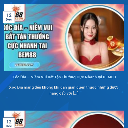
12
Dec
Xóc Đĩa – Niềm Vui Bất Tận Thưởng Cực Nhanh tại BEM88
Xóc Đĩa mang đến không khí dân gian quen thuộc nhưng được
nâng cấp với [...]
12
Dec