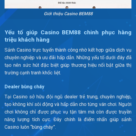
Giới thiệu Casino BEM88
Yếu tố giúp Casino BEM88 chinh phục hàng
triệu khách hàng
Sảnh Casino trực tuyến thành công nhờ kết hợp giữa dịch vụ
chuyên nghiệp và ưu đãi hấp dẫn. Những yếu tố dưới đây đã
tạo nên sức hút đặc biệt giúp thương hiệu nổi bật giữa thị
trường cạnh tranh khốc liệt.
Dealer bùng cháy
Tại Casino sở hữu đội ngũ dealer trẻ trung, chuyên nghiệp,
tạo không khí sôi động và hấp dẫn cho từng ván chơi. Người
chơi không chỉ được phục vụ tận tâm mà còn được truyền
năng lượng tích cực. Đây chính là điểm nhấn giúp sảnh
Casino luôn “bùng cháy”.