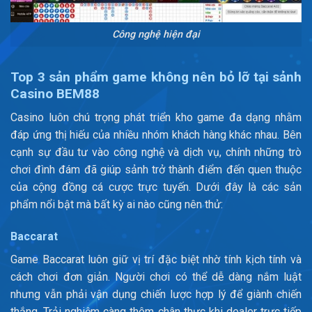
Công nghệ hiện đại
Top 3 sản phẩm game không nên bỏ lỡ tại sảnh
Casino BEM88
Casino luôn chú trọng phát triển kho game đa dạng nhằm
đáp ứng thị hiếu của nhiều nhóm khách hàng khác nhau. Bên
cạnh sự đầu tư vào công nghệ và dịch vụ, chính những trò
chơi đình đám đã giúp sảnh trở thành điểm đến quen thuộc
của cộng đồng cá cược trực tuyến. Dưới đây là các sản
phẩm nổi bật mà bất kỳ ai nào cũng nên thử:
Baccarat
Game Baccarat luôn giữ vị trí đặc biệt nhờ tính kịch tính và
cách chơi đơn giản. Người chơi có thể dễ dàng nắm luật
nhưng vẫn phải vận dụng chiến lược hợp lý để giành chiến
thắng. Trải nghiệm càng thêm chân thực khi dealer trực tiếp