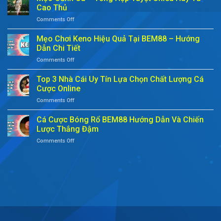
Theo
Cao Thủ
Công
on
Comments Off
Thức
Mẹo
–
Canh
Mẹo Chơi Keno Hiệu Quả Tại BEM88 – Hướng
Phương
Cá
Pháp
Dẫn Chi Tiết
–
Được
on
Comments Off
Tổng
Nhiều
Mẹo
Hợp
Người
Chơi
Top 3 Nhà Cái Uy Tín Lựa Chọn Chất Lượng Cá
Tuyệt
Chơi
Keno
Chiêu
Cược Online
Lâu
Hiệu
Hay
Năm
on
Comments Off
Quả
Từ
Tin
Top
Tại
Cao
Dùng
3
Cá Cược Bóng Rổ BEM88 Hướng Dẫn Và Chiến
BEM88
Thủ
Nhà
–
Lược Thắng Đậm
Cái
Hướng
on
Comments Off
Uy
Dẫn
Cá
Tín
Chi
Cược
Lựa
Tiết
Bóng
Chọn
Rổ
Chất
BEM88
Lượng
Hướng
Cá
Dẫn
Cược
Và
Online
Chiến