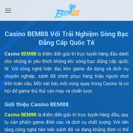
Skip
to
content
Casino BEM88 Với Trải Nghiệm Sòng Bạc
Đẳng Cấp Quốc Tế
Casino
BEM88
là điểm đến giải trí trực tuyến hàng đầu dành
cho những ai yêu thích không khí sòng bạc đẳng cấp quốc
tế. Với công nghệ hiện đại, kho game đa dạng và dịch vụ
chuyên nghiệp, sảnh đã chinh phục hàng triệu người chơi
trên toàn cầu. Mỗi ván bài, mỗi vòng quay trong Casino là cơ
hội để game thủ thử vận may và chiến lược.
Giới thiệu Casino BEM88
Casino BEM88
là điểm đến giải trí trực tuyến hàng đầu, quy
tụ sản phẩm game đỉnh cao và dịch vụ chất lượng. Với nền
tảng công nghệ tiên tiến sảnh đã và đang khẳng định vị thế