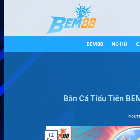
Skip
to
content
BEM88
NỔ HŨ
C
Bắn Cá Tiểu Tiên BEM
POST
12
Dec