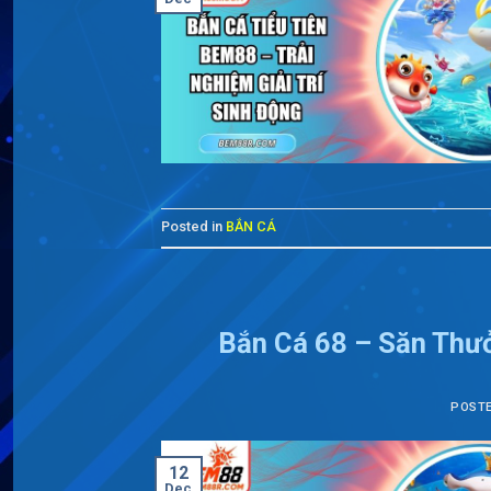
Posted in
BẮN CÁ
Bắn Cá 68 – Săn Th
POST
12
Dec