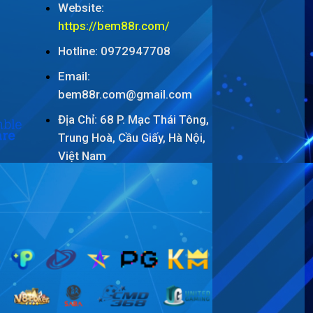
Website:
https://bem88r.com/
Hotline:
0972947708
Email:
bem88r.com@gmail.com
Địa Chỉ: 68 P. Mạc Thái Tông,
Trung Hoà, Cầu Giấy, Hà Nội,
Việt Nam