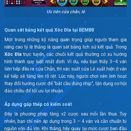
Ưu tiên cửa chẵn, lẻ
Quan sát bảng kết quả Xóc Đĩa tại BEM88
Một trong những kỹ năng quan trọng giúp người tham gia
nâng cao tỷ lệ thắng là quan sát bảng lịch sử kết quả. Trong
Xóc Đĩa
trực tuyến, các chuỗi kết quả thường có xu hướng
hình thành quy luật nhất định. Ví dụ, nếu bạn thấy 3–4 ván
liên tiếp đều ra cửa Chẵn, thì xác suất cửa Lẻ xuất hiện ở ván
kế tiếp sẽ tăng lên rõ rệt. Lúc này, người chơi nên linh hoạt
thay đổi hướng cược để “bắt cầu đúng nhịp”, tận dụng cơ hội
đảo chiều để tối ưu lợi nhuận.
Áp dụng gấp thếp có kiểm soát
Đây là phương pháp tăng x2 cược sau mỗi lần thua. Tuy
nhiên, bạn chỉ nên áp dụng trong 3 – 4 ván và cần chuẩn bị
nguồn vốn đủ lớn. Khi thắng, hãy quay lại mức cược ban đầu