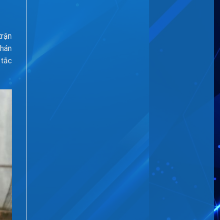
Cược
BEM88
Online
Hướng
Dẫn
Và
Chiến
trận
Lược
phán
Thắng
Đậm
 tắc