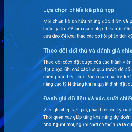
Lựa chọn chiến kê phù hợp
Mỗi chiến kê sở hữu những đặc điểm và p
hoặc gà tre để làm quen nhịp điệu trận đấu
cựa dao để khai thác các cơ hội phân tích k
Theo dõi đối thủ và đánh giá chi
Theo dõi cách đặt cược của các thành viên 
đặt cược. Ghi chú các kết quả trước đó sẽ 
những trận tiếp theo. Việc quan sát kỹ l
nâng cao tỷ lệ thắng khi ra quyết định đặt c
Đánh giá dữ liệu và xác suất chi
Việc ghi chép kết quả, phân tích chu kỳ xuất 
Thói quen này giúp tăng khả năng dự đoán, t
cho người mới
, người chơi có thể đưa ra q