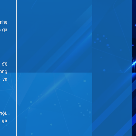
 nhẹ
c gà
g để
rong
ê và
hội.
á gà