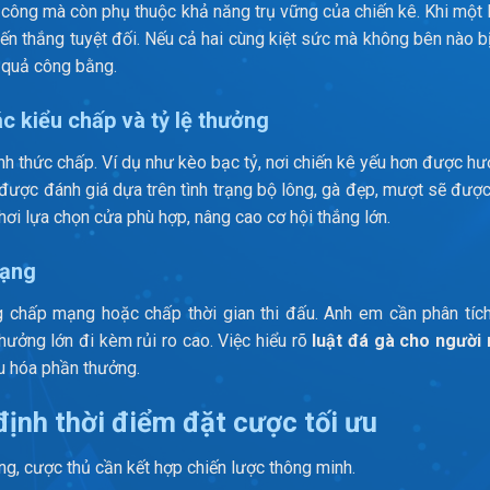
 công mà còn phụ thuộc khả năng trụ vững của chiến kê. Khi một
iến thắng tuyệt đối. Nếu cả hai cùng kiệt sức mà không bên nào b
t quả công bằng.
c kiểu chấp và tỷ lệ thưởng
ình thức chấp. Ví dụ như kèo bạc tỷ, nơi chiến kê yếu hơn được h
g được đánh giá dựa trên tình trạng bộ lông, gà đẹp, mượt sẽ đượ
chơi lựa chọn cửa phù hợp, nâng cao cơ hội thắng lớn.
mạng
 chấp mạng hoặc chấp thời gian thi đấu. Anh em cần phân tíc
hưởng lớn đi kèm rủi ro cao. Việc hiểu rõ
luật đá gà cho người
ưu hóa phần thưởng.
định thời điểm đặt cược tối ưu
ng, cược thủ cần kết hợp chiến lược thông minh.