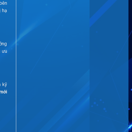
 bên
ị hạ
ưởng
c ưu
h kỹ
 mới