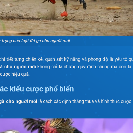
trọng của luật đá gà cho người mới
 chi tiết từng chiến kê, quan sát kỹ năng và phong độ là yếu tố q
gà cho người mới
không chỉ là những quy định chung mà còn là
 cược hiệu quả.
ác kiểu cược phổ biến
 gà cho người mới
là cách xác định thắng thua và hình thức cược