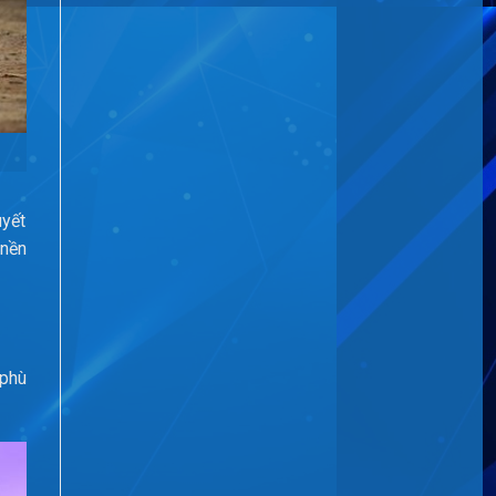
uyết
 nền
 phù